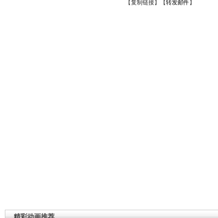
【
复制链接
】【
转发邮件
】
精彩动画推荐