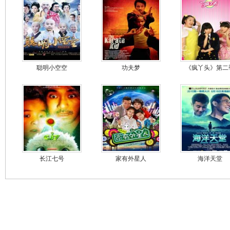
聪明小空空
功夫梦
《疯丫头》第二
长江七号
家有外星人
海洋天堂