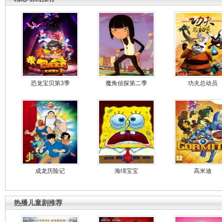
恐龙宝贝第3季
魔角侦探第二季
功夫总动员
成龙历险记
海绵宝宝
高米迪
热播儿童剧推荐