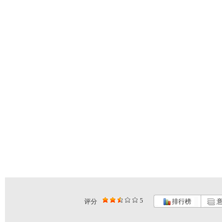
5
评分
排行榜
意
《超智能足...
《超智能足...
《海宝来了...