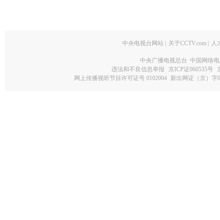
中央电视台网站
|
关于CCTV.com
|
人
中央广播电视总台 中国网络电
违法和不良信息举报
京ICP证060535号
网上传播视听节目许可证号 0102004
新出网证（京）字0