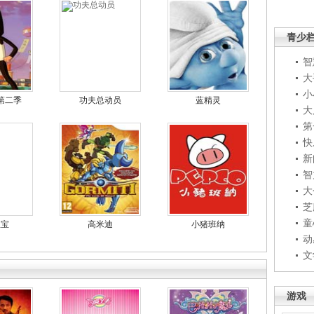
青少
智
大
小
第二季
功夫总动员
蓝精灵
大
第
快
新
智
大
芝
童
宝宝
高米迪
小猪班纳
动
文
游戏