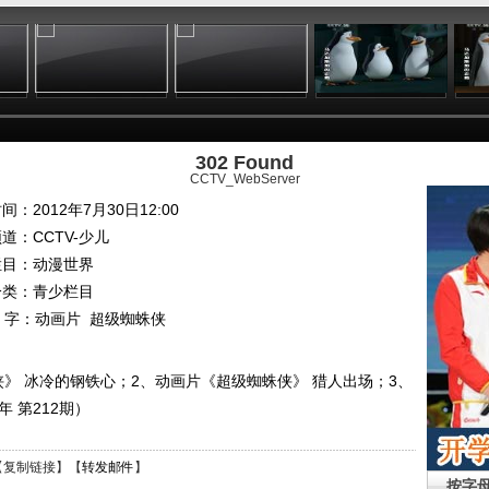
:17
09:13
09:30
11:37
302 Found
CCTV_WebServer
间：2012年7月30日12:00
频道：
CCTV-少儿
栏目：
动漫世界
分类：青少栏目
 字：
动画片
超级蜘蛛侠
》 冰冷的钢铁心；2、动画片《超级蜘蛛侠》 猎人出场；3、
年 第212期）
【
复制链接
】【
转发邮件
】
按字