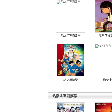
恐龙宝贝第3季
魔角侦探
成龙历险记
海绵
热播儿童剧推荐