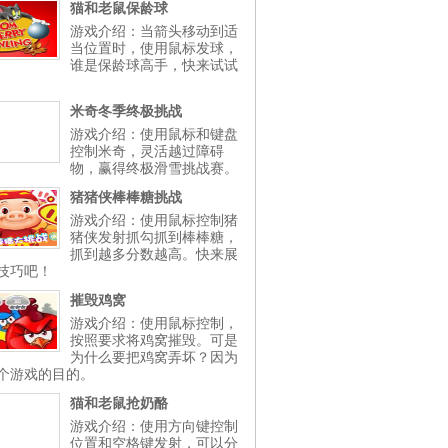
猫和老鼠保龄球
游戏介绍：当箭头移动到适
当位置时，使用鼠标发球，
谁是保龄球高手，快来试试
米奇冬季终极挑战
游戏介绍：使用鼠标和键盘
控制米奇，灵活越过障碍
物，赢得终极滑雪挑战赛。
猪猪侠棒棒糖挑战
游戏介绍：使用鼠标控制猪
猪侠发射抓勾抓到棒棒糖，
抓到越多分数越高。快来展
技巧吧！
摧毁鸡窝
游戏介绍：使用鼠标控制，
按照要求将鸡窝摧毁。可是
为什么要把鸡窝弄坏？因为
个游戏的目的。
猫和老鼠抢奶酪
游戏介绍：使用方向键控制
位置和空格键发射，可以分