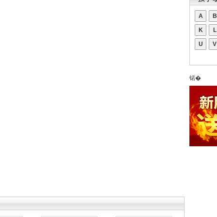
A
B
K
L
U
V
锘�