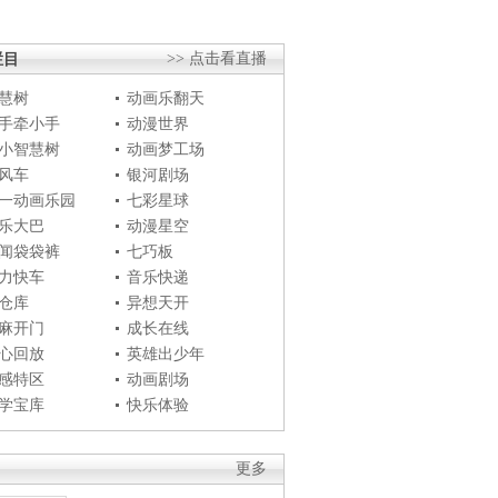
栏目
>> 点击看直播
慧树
动画乐翻天
手牵小手
动漫世界
小智慧树
动画梦工场
风车
银河剧场
一动画乐园
七彩星球
乐大巴
动漫星空
闻袋袋裤
七巧板
力快车
音乐快递
仓库
异想天开
麻开门
成长在线
心回放
英雄出少年
感特区
动画剧场
学宝库
快乐体验
更多