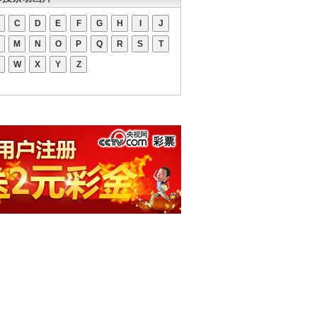
C
D
E
F
G
H
I
J
M
N
O
P
Q
R
S
T
W
X
Y
Z