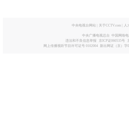
中央电视台网站
|
关于CCTV.com
|
人
中央广播电视总台 中国网络电
违法和不良信息举报
京ICP证060535号
网上传播视听节目许可证号 0102004
新出网证（京）字0