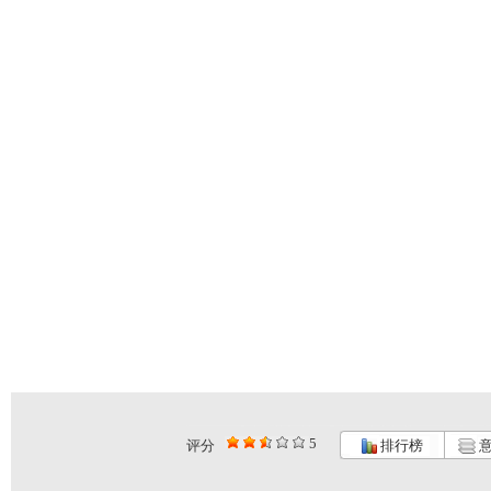
5
评分
排行榜
意
大仓库 漫...
大仓库 酷...
大仓库 我...