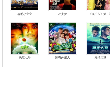
聪明小空空
功夫梦
《疯丫头》第二
长江七号
家有外星人
海洋天堂