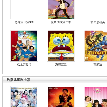
恐龙宝贝第3季
魔角侦探第二季
功夫总动员
成龙历险记
海绵宝宝
高米迪
热播儿童剧推荐